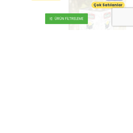
Çok Satılanlar
ÜRÜN FILTRELEME
Nursan Mega Gemlik Zeytin 10 kg
Nursan Dalından İri Kuru Gemlik Sele 10 kg
10 kg
10 kg
5.950,00 ₺
5.950,00 ₺
Çok Satılanlar
Çok Satılanlar