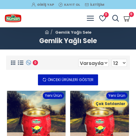
GIRIŞ YAP
KAYIT OL
İLETIŞIM
0
0
Gemlik Yağlı Sele
Gemlik Yağlı Sele
0
ÖNCEKI ÜRÜNLERI GÖSTER
Yeni Ürün
Yeni Ürün
Çok Satılanlar