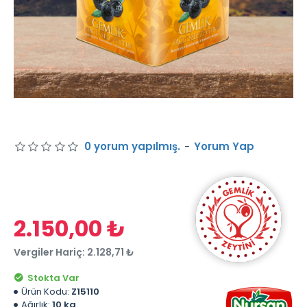
0 yorum yapılmış.
-
Yorum Yap
2.150,00 ₺
Vergiler Hariç: 2.128,71 ₺
Stokta Var
Ürün Kodu:
Z15110
Ağırlık:
10 kg