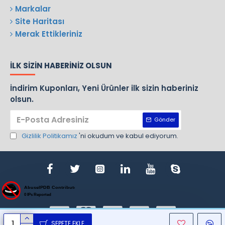
Markalar
Site Haritası
Merak Ettikleriniz
İLK SIZIN HABERINIZ OLSUN
İndirim Kuponları, Yeni Ürünler ilk sizin haberiniz
olsun.
Gönder
Gizlilik Politikamız
'ni okudum ve kabul ediyorum.
SEPETE EKLE