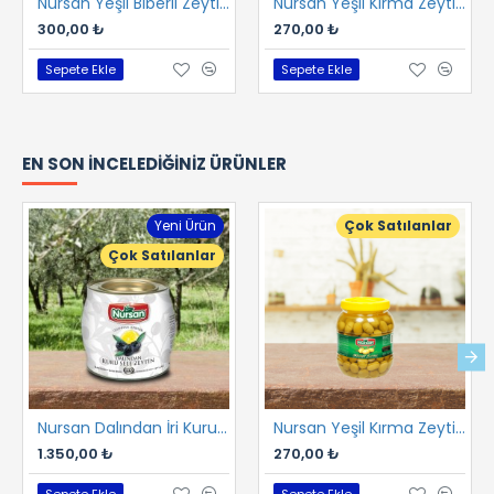
Nursan Yeşil Biberli Zeytin 1 kg
Nursan Yeşil Kırma Zeytin 1 kg
300,00 ₺
270,00 ₺
Sepete Ekle
Sepete Ekle
EN SON İNCELEDIĞINIZ ÜRÜNLER
Yeni Ürün
Çok Satılanlar
Çok Satılanlar
Nursan Dalından İri Kuru Gemlik Sele 2 kg
Nursan Yeşil Kırma Zeytin 1 kg
1.350,00 ₺
270,00 ₺
Sepete Ekle
Sepete Ekle