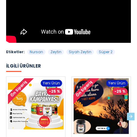
Etiketler:
Nursan
Zeytin
Siyah Zeytin
Süper 2
İLGILI ÜRÜNLER
Ön Sipariş
Ön Sipariş
Yeni Ürün
Yeni Ürün
-25 %
-25 %