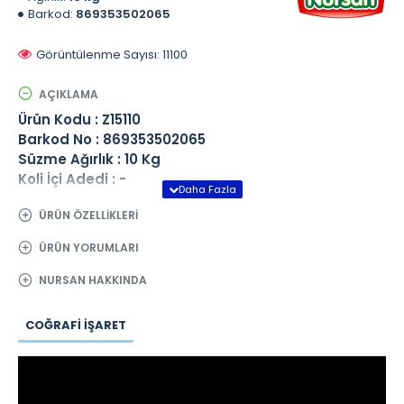
Barkod:
869353502065
Görüntülenme Sayısı: 11100
AÇIKLAMA
Ürün Kodu : Z15110
Barkod No : 869353502065
Süzme Ağırlık : 10 Kg
Koli İçi Adedi : -
ÜRÜN ÖZELLIKLERI
ÜRÜN YORUMLARI
NURSAN HAKKINDA
COĞRAFI İŞARET