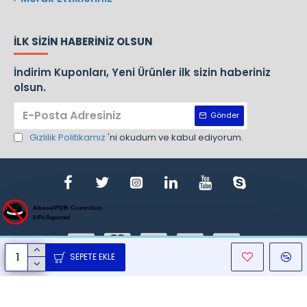
İLK SIZIN HABERINIZ OLSUN
İndirim Kuponları, Yeni Ürünler ilk sizin haberiniz
olsun.
Gönder
Gizlilik Politikamız
'ni okudum ve kabul ediyorum.
SEPETE EKLE
ight © 1970, Nursan, Bütün Hakları Saklıdır. Design By Gemlik Web T