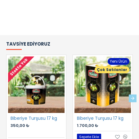
TAVSIYE EDIYORUZ
Stokta Yok
Yeni Ürün
Çok Satılanlar
Biberiye Turşusu 17 kg
Biberiye Turşusu 17 kg
350,00 ₺
1.700,00 ₺
Sepete Ekle