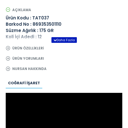
AÇIKLAMA
Ürün Kodu : TAT037
Barkod No : 869353501110
Süzme Ağırlık : 175 GR
Koli İçi Adedi : 12
ÜRÜN ÖZELLIKLERI
ÜRÜN YORUMLARI
NURSAN HAKKINDA
COĞRAFI İŞARET