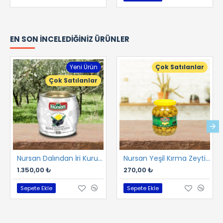
EN SON İNCELEDIĞINIZ ÜRÜNLER
Yeni Ürün
Çok Satılanlar
Çok Satılanlar
Nursan Dalından İri Kuru Gemlik Sele 2 kg
Nursan Yeşil Kırma Zeytin 1 kg
1.350,00 ₺
270,00 ₺
Sepete Ekle
Sepete Ekle