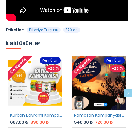
Etiketler:
Biberiye Turşusu
370 cc
İLGILI ÜRÜNLER
Ön Sipariş
Ön Sipariş
Yeni Ürün
Yeni Ürün
-25 %
-25 %
Kurban Bayramı Kampanyası
Ramazan Kampanyası 2 2023
667,00 ₺
890,00 ₺
540,00 ₺
720,00 ₺