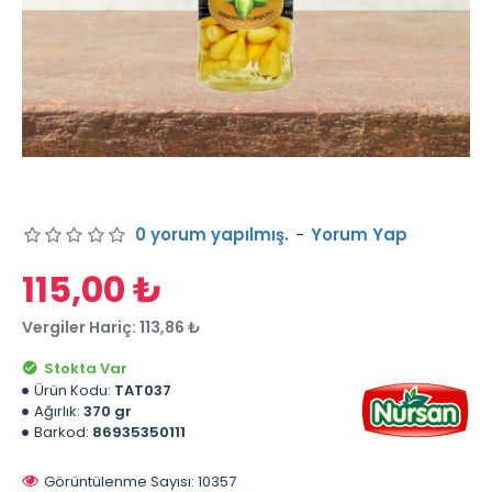
0 yorum yapılmış.
-
Yorum Yap
115,00 ₺
Vergiler Hariç: 113,86 ₺
Stokta Var
Ürün Kodu:
TAT037
Ağırlık:
370 gr
Barkod:
86935350111
Görüntülenme Sayısı: 10357