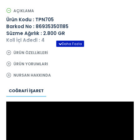
AÇIKLAMA
Ürün Kodu : TPN705
Barkod No : 869353501185
Süzme Ağırlık : 2.800 GR
Koli İçi Adedi : 4
ÜRÜN ÖZELLIKLERI
ÜRÜN YORUMLARI
NURSAN HAKKINDA
COĞRAFI İŞARET