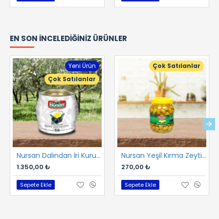
EN SON İNCELEDIĞINIZ ÜRÜNLER
Yeni Ürün
Çok Satılanlar
Çok Satılanlar
Nursan Dalından İri Kuru Gemlik Sele 2 kg
Nursan Yeşil Kırma Zeytin 1 kg
1.350,00 ₺
270,00 ₺
Sepete Ekle
Sepete Ekle