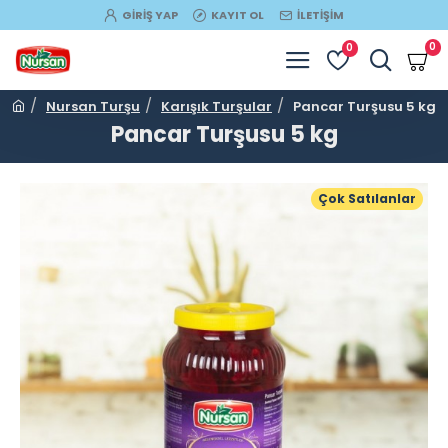
GIRIŞ YAP
KAYIT OL
İLETIŞIM
0
0
Nursan Turşu
Karışık Turşular
Pancar Turşusu 5 kg
Pancar Turşusu 5 kg
Çok Satılanlar