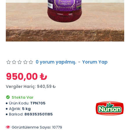
0 yorum yapılmış.
-
Yorum Yap
950,00 ₺
Vergiler Hariç: 940,59 ₺
Stokta Var
Ürün Kodu:
TPN705
Ağırlık:
5 kg
Barkod:
869353501185
Görüntülenme Sayısı: 10779