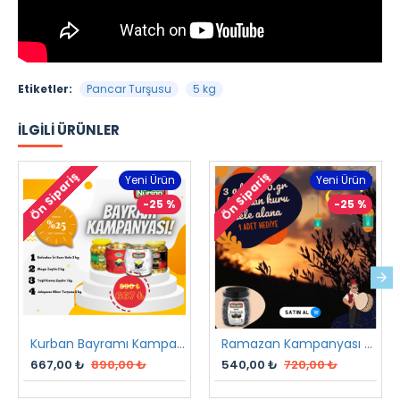
Etiketler:
Pancar Turşusu
5 kg
İLGILI ÜRÜNLER
Ön Sipariş
Ön Sipariş
Yeni Ürün
Yeni Ürün
-25 %
-25 %
Kurban Bayramı Kampanyası
Ramazan Kampanyası 2 2023
667,00 ₺
890,00 ₺
540,00 ₺
720,00 ₺