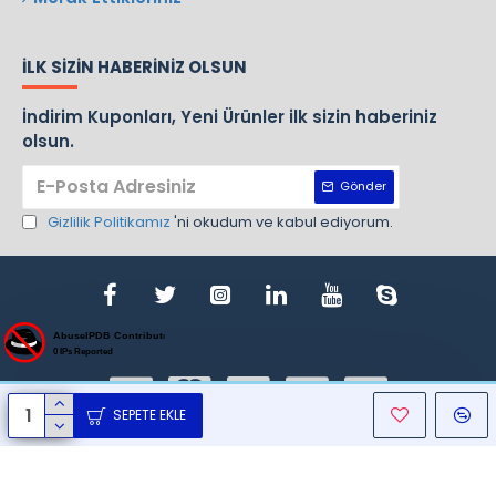
İLK SIZIN HABERINIZ OLSUN
İndirim Kuponları, Yeni Ürünler ilk sizin haberiniz
olsun.
Gönder
Gizlilik Politikamız
'ni okudum ve kabul ediyorum.
SEPETE EKLE
ight © 1970, Nursan, Bütün Hakları Saklıdır. Design By Gemlik Web T