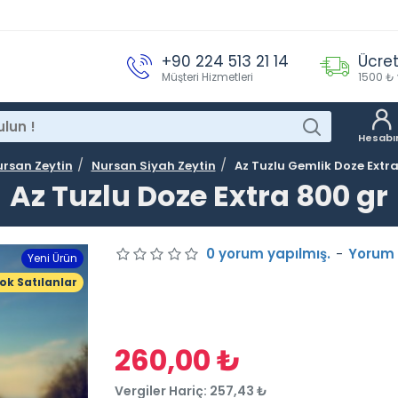
+90 224 513 21 14
Ücret
Müşteri Hizmetleri
1500 ₺ 
Hesab
rsan Zeytin
Nursan Siyah Zeytin
Az Tuzlu Gemlik Doze Extra
Az Tuzlu Doze Extra 800 gr
0 yorum yapılmış.
-
Yorum
Yeni Ürün
ok Satılanlar
260,00 ₺
Vergiler Hariç: 257,43 ₺