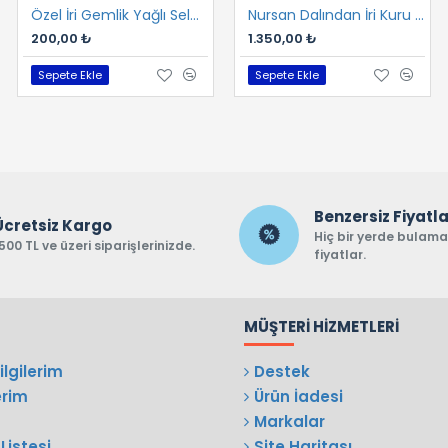
Özel İri Gemlik Yağlı Sele 400 gr
Mega Yağlı Gemlik Sele 800 gr
Nursan Dalından İri Kuru Gemlik Sele 2 kg
200,00 ₺
600,00 ₺
1.350,00 ₺
Sepete Ekle
Sepete Ekle
Sepete Ekle
Benzersiz Fiyatl
Ücretsiz Kargo
Hiç bir yerde bulam
500 TL ve üzeri siparişlerinizde.
fiyatlar.
MÜŞTERI HIZMETLERI
lgilerim
Destek
erim
Ürün İadesi
Markalar
Listesi
Site Haritası