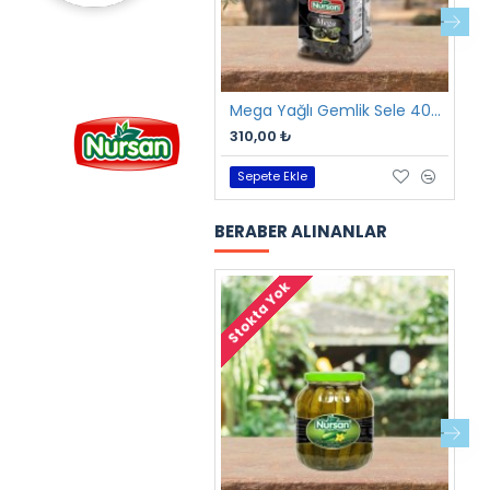
Mega Yağlı Gemlik Sele 400 gr
310,00 ₺
3
Sepete Ekle
BERABER ALINANLAR
Stokta Yok