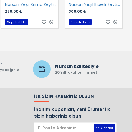
Nursan Yeşil Kırma Zeytin 1 kg
Nursan Dalından İri Kuru Gemlik Sele 800 gr
Nursan Yeşil Biberli Zeytin 1 kg
650,00 ₺
270,00 ₺
300,00 ₺
Sepete Ekle
Sepete Ekle
Sepete Ekle
ar
Nursan Kalitesiyle
ayacağınız
20 Yıllık kaliteli hizmet
İLK SIZIN HABERINIZ OLSUN
İndirim Kuponları, Yeni Ürünler ilk
sizin haberiniz olsun.
Gönder