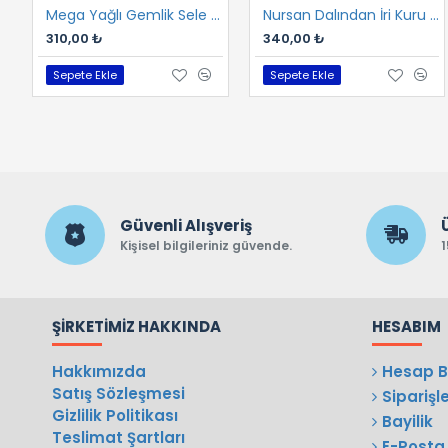
Mega Yağlı Gemlik Sele 400 gr
Nursan Dalından İri Kuru Gemlik Sele 400 gr
310,00 ₺
340,00 ₺
Sepete Ekle
Sepete Ekle
Güvenli Alışveriş
Kişisel bilgileriniz güvende.
1
ŞIRKETIMIZ HAKKINDA
HESABIM
Hakkımızda
Hesap Bi
Satış Sözleşmesi
Siparişl
Gizlilik Politikası
Bayilik
Teslimat Şartları
E-Posta 