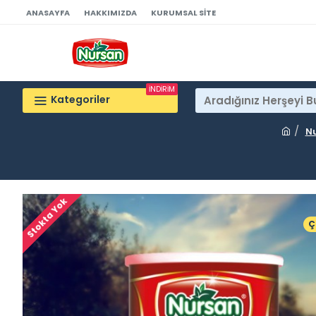
ANASAYFA
HAKKIMIZDA
KURUMSAL SITE
İNDİRİM
Kategoriler
Nu
Stokta Yok
Ç