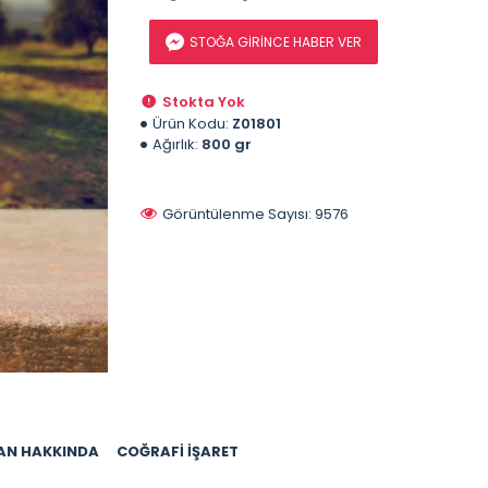
STOĞA GIRINCE HABER VER
Stokta Yok
Ürün Kodu:
Z01801
Ağırlık:
800 gr
Görüntülenme Sayısı: 9576
AN HAKKINDA
COĞRAFI İŞARET