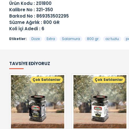
Ürün Kodu : Z01800
Kalibre No : 321-350
Barkod No : 869353502295
Süzme Ağırlık : 800 GR
Koli İçi Adedi : 6
Etiketler:
Doze
Extra
Salamura
800 gr
az tuzlu
p
TAVSIYE EDIYORUZ
Çok Satılanlar
Çok Satılanlar