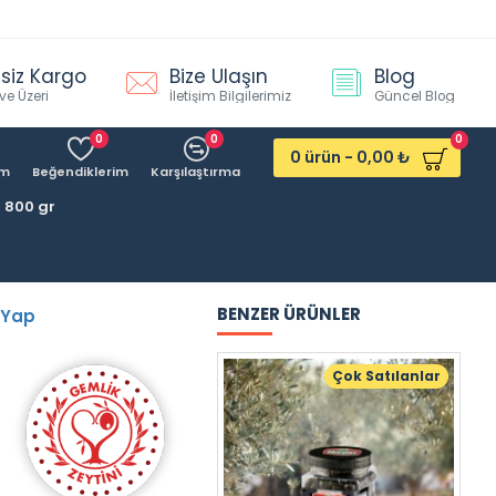
siz Kargo
Bize Ulaşın
Blog
ve Üzeri
İletişim Bilgilerimiz
Güncel Blog
0
0
0
0 ürün - 0,00 ₺
ım
Beğendiklerim
Karşılaştırma
 800 gr
BENZER ÜRÜNLER
 Yap
Çok Satılanlar