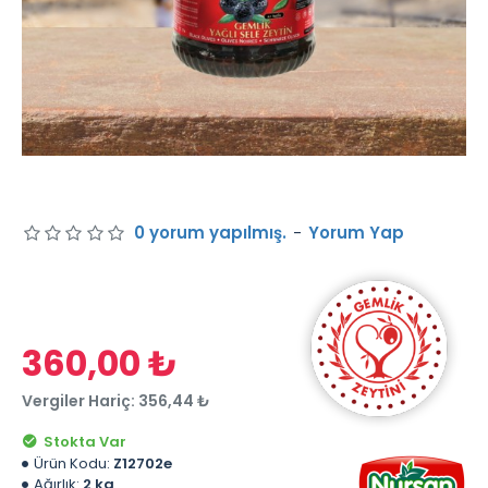
0 yorum yapılmış.
-
Yorum Yap
360,00 ₺
Vergiler Hariç: 356,44 ₺
Stokta Var
Ürün Kodu:
Z12702e
Ağırlık:
2 kg