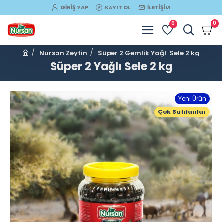
GIRIŞ YAP
KAYIT OL
İLETIŞIM
0
0
Nursan Zeytin
Süper 2 Gemlik Yağlı Sele 2 kg
Süper 2 Yağlı Sele 2 kg
Yeni Ürün
Çok Satılanlar