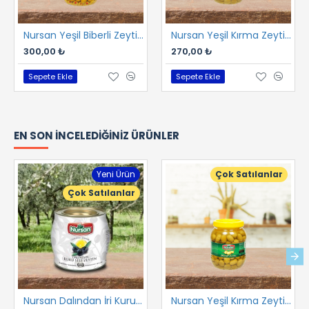
Nursan Yeşil Biberli Zeytin 1 kg
Nursan Yeşil Kırma Zeytin 1 kg
300,00 ₺
270,00 ₺
Sepete Ekle
Sepete Ekle
EN SON İNCELEDIĞINIZ ÜRÜNLER
Yeni Ürün
Çok Satılanlar
Çok Satılanlar
Nursan Dalından İri Kuru Gemlik Sele 2 kg
Nursan Yeşil Kırma Zeytin 1 kg