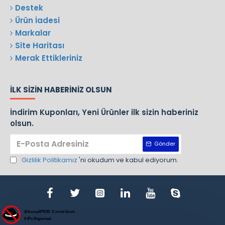
Destek
Ürün İadesi
Markalar
Site Haritası
Merak Ettikleriniz
İLK SIZIN HABERINIZ OLSUN
İndirim Kuponları, Yeni Ürünler ilk sizin haberiniz
olsun.
Gönder
Gizlilik Politikamız
'ni okudum ve kabul ediyorum.