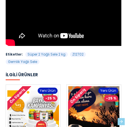
Etiketler:
Süper 2 Yağlı Sele 2 kg
Z12702
Gemlik Yağlı Sele
İLGILI ÜRÜNLER
Ön Sipariş
Ön Sipariş
Yeni Ürün
Yeni Ürün
-25 %
-25 %