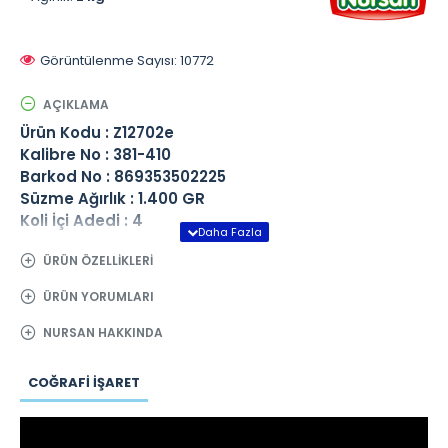
Görüntülenme Sayısı: 10772
AÇIKLAMA
Ürün Kodu : Z12702e
Kalibre No : 381-410
Barkod No : 869353502225
Süzme Ağırlık : 1.400 GR
Koli İçi Adedi : 4
ÜRÜN ÖZELLIKLERI
ÜRÜN YORUMLARI
NURSAN HAKKINDA
COĞRAFI İŞARET