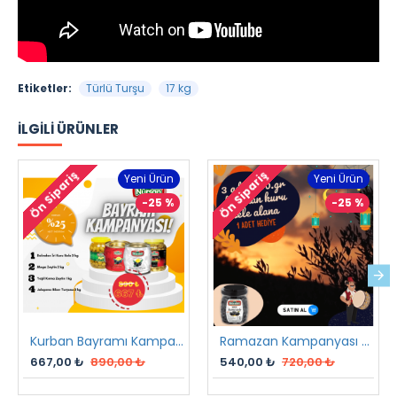
Etiketler:
Türlü Turşu
17 kg
İLGILI ÜRÜNLER
Ön Sipariş
Ön Sipariş
Yeni Ürün
Yeni Ürün
-25 %
-25 %
Kurban Bayramı Kampanyası
Ramazan Kampanyası 2 2023
667,00 ₺
890,00 ₺
540,00 ₺
720,00 ₺