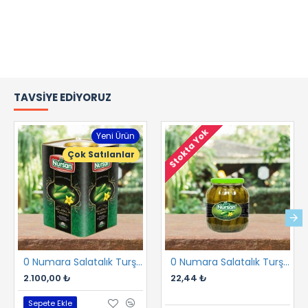
TAVSIYE EDIYORUZ
Stokta Yok
Yeni Ürün
Çok Satılanlar
0 Numara Salatalık Turşusu 17 kg
0 Numara Salatalık Turşusu 1700 cc
2.100,00 ₺
22,44 ₺
Sepete Ekle