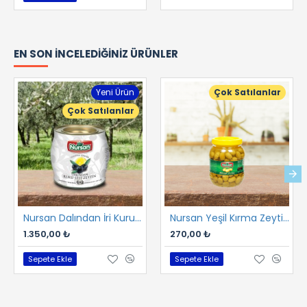
EN SON İNCELEDIĞINIZ ÜRÜNLER
Yeni Ürün
Çok Satılanlar
Çok Satılanlar
Nursan Dalından İri Kuru Gemlik Sele 2 kg
Nursan Yeşil Kırma Zeytin 1 kg
1.350,00 ₺
270,00 ₺
Sepete Ekle
Sepete Ekle