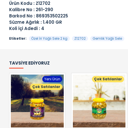
Ürün Kodu : Z12702
Kalibre No : 261-290
Barkod No : 869353502225
Süzme Ağırlık : 1.400 GR
Koli İçi Adedi : 4
Etiketler:
Özel İri Yağlı Sele 2 kg
Z12702
Gemlik Yağlı Sele
TAVSIYE EDIYORUZ
Yeni Ürün
Çok Satılanlar
Çok Satılanlar