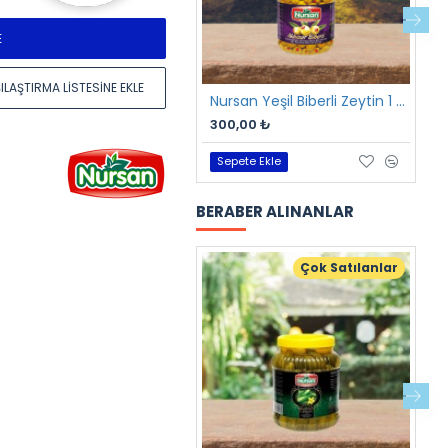
E
ILAŞTIRMA LISTESINE EKLE
Nursan Yeşil Biberli Zeytin 1 kg
300,00 ₺
2
Sepete Ekle
BERABER ALINANLAR
Çok Satılanlar