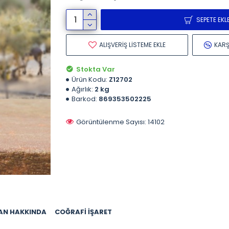
SEPETE EKL
ALIŞVERIŞ LISTEME EKLE
KARŞ
Stokta Var
Ürün Kodu:
Z12702
Ağırlık:
2 kg
Barkod:
869353502225
Görüntülenme Sayısı: 14102
AN HAKKINDA
COĞRAFI İŞARET