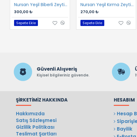
Nursan Yeşil Biberli Zeytin 1 kg
Nursan Yeşil Kırma Zeytin 1 kg
300,00 ₺
270,00 ₺
Sepete Ekle
Sepete Ekle
Güvenli Alışveriş
Kişisel bilgileriniz güvende.
1
ŞIRKETIMIZ HAKKINDA
HESABIM
Hakkımızda
Hesap Bi
Satış Sözleşmesi
Siparişl
Gizlilik Politikası
Bayilik
Teslimat Şartları
E-Posta 