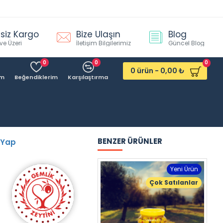
siz Kargo
Bize Ulaşın
Blog
ve Üzeri
İletişim Bilgilerimiz
Güncel Blog
0
0
0
0 ürün - 0,00 ₺
ım
Beğendiklerim
Karşılaştırma
BENZER ÜRÜNLER
 Yap
Yeni Ürün
Çok Satılanlar