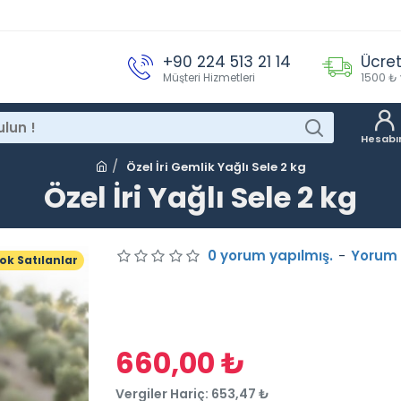
+90 224 513 21 14
Ücret
Müşteri Hizmetleri
1500 ₺ 
Hesab
Özel İri Gemlik Yağlı Sele 2 kg
Özel İri Yağlı Sele 2 kg
0 yorum yapılmış.
-
Yorum
ok Satılanlar
660,00 ₺
Vergiler Hariç: 653,47 ₺