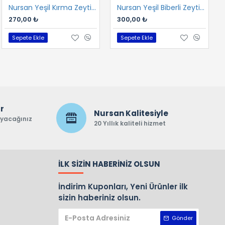
Nursan Yeşil Kırma Zeytin 1 kg
Nursan Yeşil Biberli Zeytin 1 kg
270,00 ₺
300,00 ₺
Sepete Ekle
Sepete Ekle
ar
Nursan Kalitesiyle
ayacağınız
20 Yıllık kaliteli hizmet
İLK SIZIN HABERINIZ OLSUN
İndirim Kuponları, Yeni Ürünler ilk
sizin haberiniz olsun.
Gönder