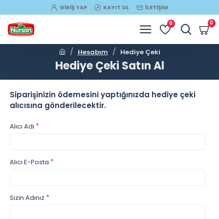
GIRIŞ YAP
KAYIT OL
İLETIŞIM
0
0
Hesabım
Hediye Çeki
Hediye Çeki Satın Al
Siparişinizin ödemesini yaptığınızda hediye çeki
alıcısına gönderilecektir.
Alıcı Adı
Alıcı E-Posta
Sizin Adınız