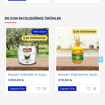
EN SON İNCELEDIĞINIZ ÜRÜNLER
Yeni Ürün
Çok Satılanlar
Çok Satılanlar
Nursan Dalından İri Kuru Gemlik Sele 2 kg
Nursan Yeşil Kırma Zeytin 1 kg
1.350,00 ₺
270,00 ₺
Sepete Ekle
Sepete Ekle