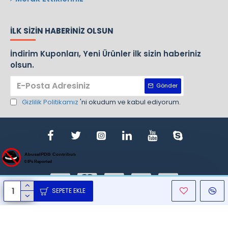
İLK SIZIN HABERINIZ OLSUN
İndirim Kuponları, Yeni Ürünler ilk sizin haberiniz
olsun.
Gönder
Gizlilik Politikamız
'ni okudum ve kabul ediyorum.
SEPETE EKLE
ight © 1970, Nursan, Bütün Hakları Saklıdır. Design By Gemlik Web T