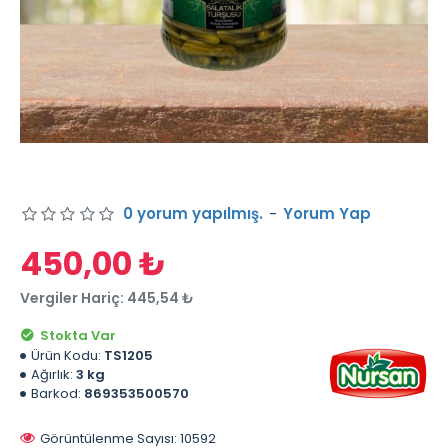
0 yorum yapılmış.
-
Yorum Yap
450,00 ₺
Vergiler Hariç: 445,54 ₺
Stokta Var
Ürün Kodu:
TS1205
Ağırlık:
3 kg
Barkod:
869353500570
Görüntülenme Sayısı: 10592