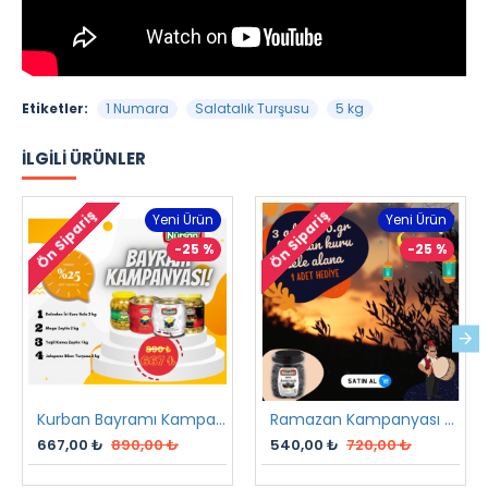
Etiketler:
1 Numara
Salatalık Turşusu
5 kg
İLGILI ÜRÜNLER
Ön Sipariş
Ön Sipariş
Yeni Ürün
Yeni Ürün
-25 %
-25 %
Kurban Bayramı Kampanyası
Ramazan Kampanyası 2 2023
667,00 ₺
890,00 ₺
540,00 ₺
720,00 ₺