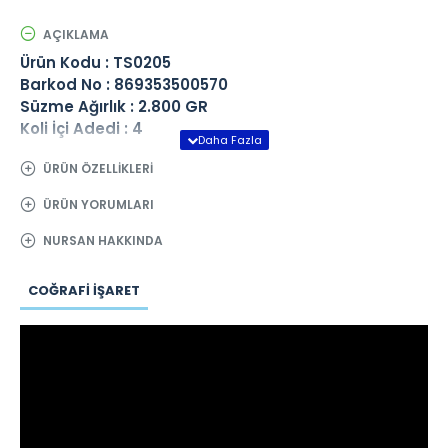
AÇIKLAMA
Ürün Kodu : TS0205
Barkod No : 869353500570
Süzme Ağırlık : 2.800 GR
Koli İçi Adedi : 4
ÜRÜN ÖZELLIKLERI
ÜRÜN YORUMLARI
NURSAN HAKKINDA
COĞRAFI İŞARET