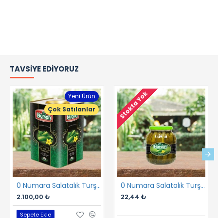
TAVSIYE EDIYORUZ
Stokta Yok
Yeni Ürün
Çok Satılanlar
0 Numara Salatalık Turşusu 17 kg
0 Numara Salatalık Turşusu 1700 cc
2.100,00 ₺
22,44 ₺
Sepete Ekle