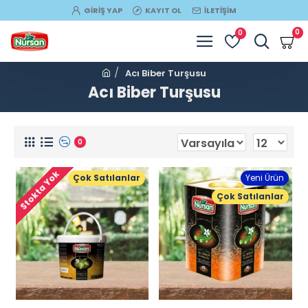
GIRIŞ YAP
KAYIT OL
İLETIŞIM
0
0
Acı Biber Turşusu
Acı Biber Turşusu
0
Stokta Yok
Çok Satılanlar
Yeni Ürün
Çok Satılanlar