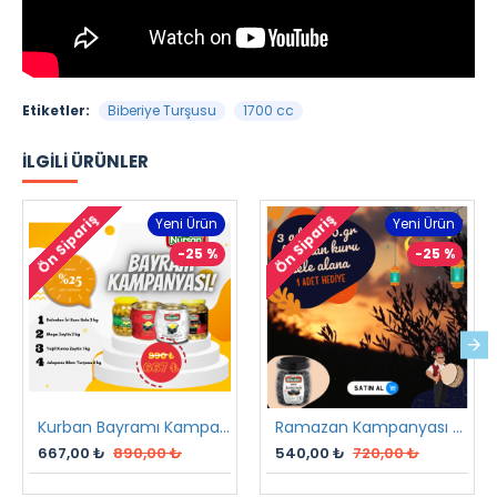
Etiketler:
Biberiye Turşusu
1700 cc
İLGILI ÜRÜNLER
Ön Sipariş
Ön Sipariş
Yeni Ürün
Yeni Ürün
-25 %
-25 %
Kurban Bayramı Kampanyası
Ramazan Kampanyası 2 2023
667,00 ₺
890,00 ₺
540,00 ₺
720,00 ₺