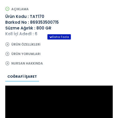
AÇIKLAMA
Ürün Kodu : TAT170
Barkod No : 869353500715
Süzme Ağırlık : 800 GR
Koli İçi Adedi : 6
ÜRÜN ÖZELLIKLERI
ÜRÜN YORUMLARI
NURSAN HAKKINDA
COĞRAFI İŞARET