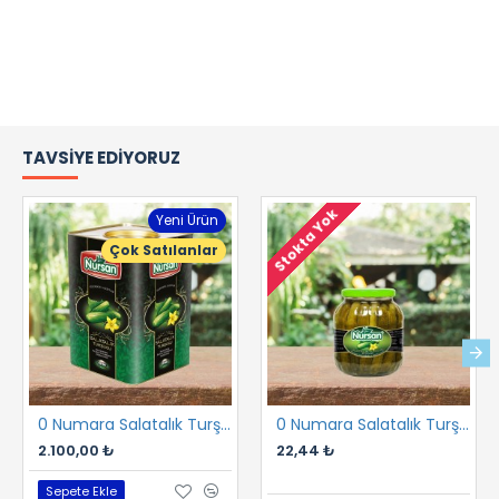
TAVSIYE EDIYORUZ
Stokta Yok
Yeni Ürün
Çok Satılanlar
0 Numara Salatalık Turşusu 17 kg
0 Numara Salatalık Turşusu 1700 cc
2.100,00 ₺
22,44 ₺
Sepete Ekle