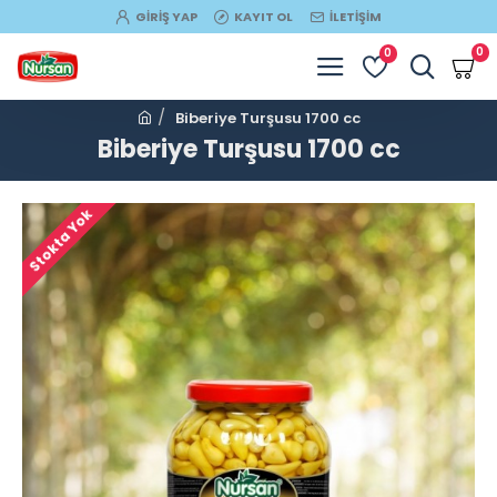
GIRIŞ YAP
KAYIT OL
İLETIŞIM
0
0
Biberiye Turşusu 1700 cc
Biberiye Turşusu 1700 cc
Stokta Yok