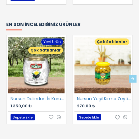
EN SON İNCELEDIĞINIZ ÜRÜNLER
Yeni Ürün
Çok Satılanlar
Çok Satılanlar
Nursan Dalından İri Kuru Gemlik Sele 2 kg
Nursan Yeşil Kırma Zeytin 1 kg
1.350,00 ₺
270,00 ₺
Sepete Ekle
Sepete Ekle