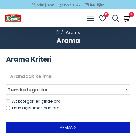
GIRIŞ YAP
KAYIT OL
İLETIŞIM
0
0
Arama
Arama
Arama Kriteri
Alt kategoriler içinde ara
Ürün açıklamasında ara.
ARAMA