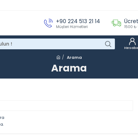
+90 224 513 21 14
Ücret
Müşteri Hizmetleri
1500 ₺ 
Hesab
Arama
Arama
ara
a.