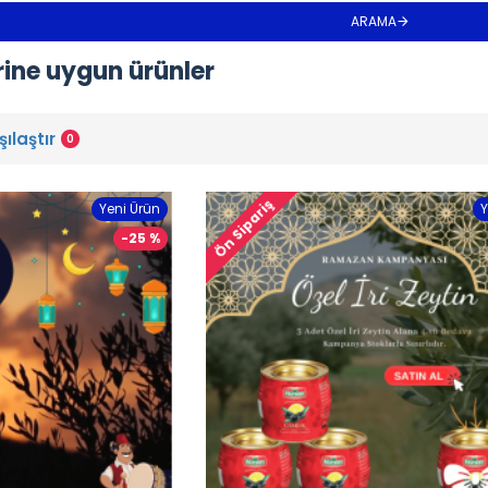
ARAMA
rine uygun ürünler
ılaştır
0
Ön Sipariş
Yeni Ürün
Y
-25 %