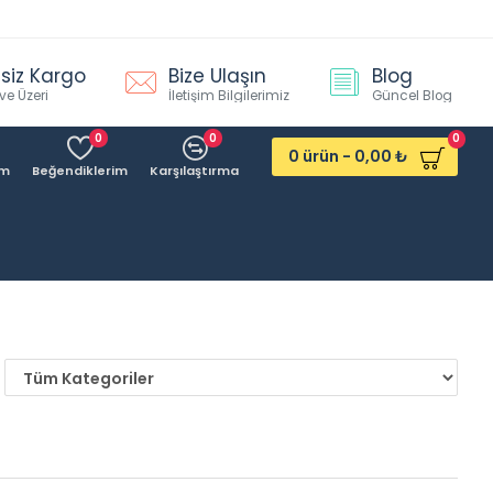
siz Kargo
Bize Ulaşın
Blog
ve Üzeri
İletişim Bilgilerimiz
Güncel Blog
0
0
0
0 ürün - 0,00 ₺
ım
Beğendiklerim
Karşılaştırma