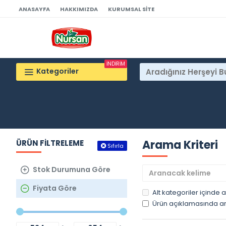
ANASAYFA
HAKKIMIZDA
KURUMSAL SITE
İNDİRİM
Kategoriler
Arama Kriteri
ÜRÜN FILTRELEME
Sıfırla
Stok Durumuna Göre
Fiyata Göre
Alt kategoriler içinde 
Ürün açıklamasında ar