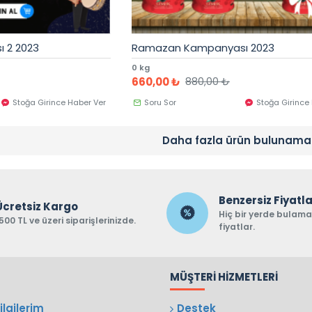
 2 2023
Ramazan Kampanyası 2023
0 kg
660,00 ₺
880,00 ₺
Stoğa Girince Haber Ver
Soru Sor
Stoğa Girince
Daha fazla ürün bulunama
Benzersiz Fiyatl
Ücretsiz Kargo
Hiç bir yerde bulam
500 TL ve üzeri siparişlerinizde.
fiyatlar.
MÜŞTERI HIZMETLERI
lgilerim
Destek