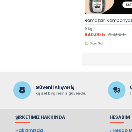
Ramazan Kampanyası
0 kg
540,00 ₺
720,00 ₺
Soru Sor
Güvenli Alışveriş
Kişisel bilgileriniz güvende.
1
ŞIRKETIMIZ HAKKINDA
HESABIM
Hakkımızda
Hesap Bi