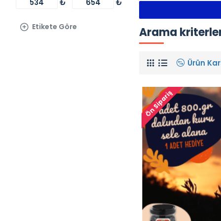
₺
₺
Etikete Göre
Arama kriterle
Ürün Karş
Ön Sipariş