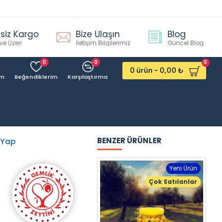
siz Kargo
Bize Ulaşın
Blog
ve Üzeri
İletişim Bilgilerimiz
Güncel Blog
0
0
0
0 ürün - 0,00 ₺
ım
Beğendiklerim
Karşılaştırma
BENZER ÜRÜNLER
 Yap
Yeni Ürün
Çok Satılanlar