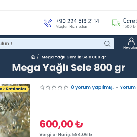
+90 224 513 21 14
Ücret
Müşteri Hizmetleri
1500 ₺ 
Hesab
Mega Yağlı Gemlik Sele 800 gr
Mega Yağlı Sele 800 gr
0 yorum yapılmış.
-
Yorum
ok Satılanlar
600,00 ₺
Vergiler Hariç: 594,06 ₺