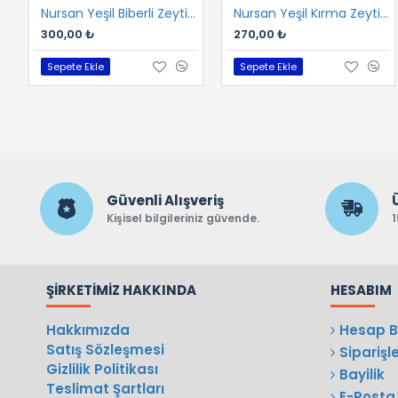
Nursan Yeşil Biberli Zeytin 1 kg
Nursan Yeşil Kırma Zeytin 1 kg
300,00 ₺
270,00 ₺
Sepete Ekle
Sepete Ekle
Güvenli Alışveriş
Kişisel bilgileriniz güvende.
1
ŞIRKETIMIZ HAKKINDA
HESABIM
Hakkımızda
Hesap Bi
Satış Sözleşmesi
Siparişl
Gizlilik Politikası
Bayilik
Teslimat Şartları
E-Posta 