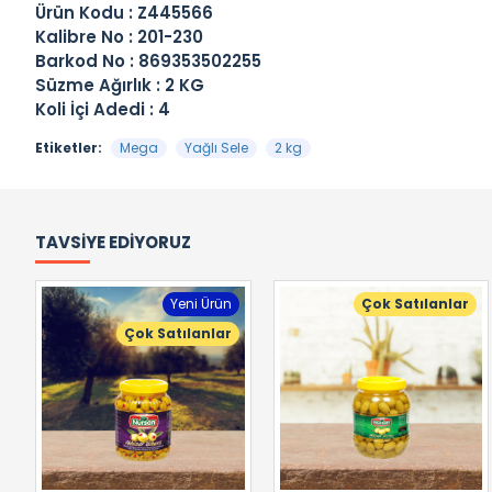
Ürün Kodu : Z445566
Kalibre No : 201-230
Barkod No : 869353502255
Süzme Ağırlık : 2 KG
Koli İçi Adedi : 4
Etiketler:
Mega
Yağlı Sele
2 kg
TAVSIYE EDIYORUZ
Yeni Ürün
Çok Satılanlar
Çok Satılanlar