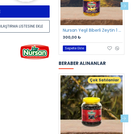
E
ILAŞTIRMA LISTESINE EKLE
Nursan Yeşil Biberli Zeytin 1 kg
300,00 ₺
2
Sepete Ekle
BERABER ALINANLAR
Çok Satılanlar