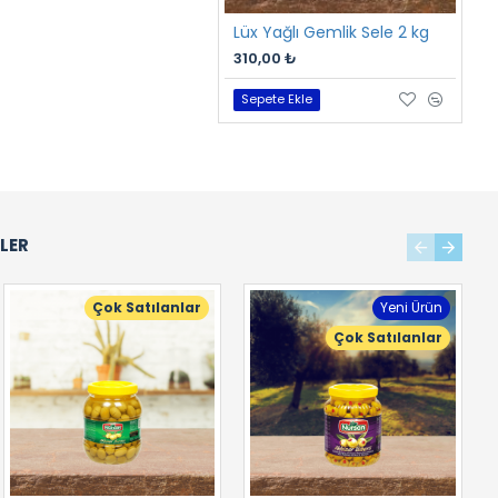
Lüx Yağlı Gemlik Sele 2 kg
310,00 ₺
6
Sepete Ekle
NLER
Çok Satılanlar
Yeni Ürün
Çok Satılanlar