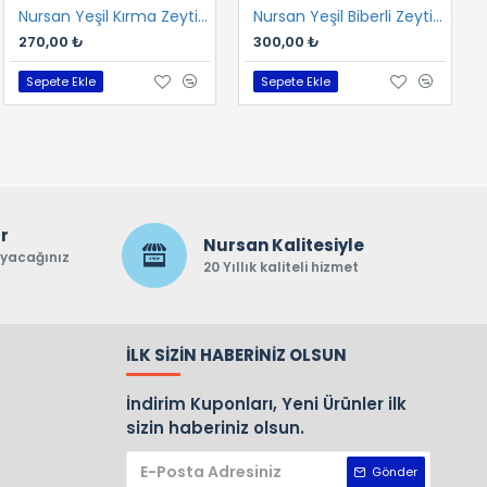
Nursan Yeşil Kırma Zeytin 1 kg
Nursan Yeşil Biberli Zeytin 1 kg
270,00 ₺
300,00 ₺
Sepete Ekle
Sepete Ekle
ar
Nursan Kalitesiyle
ayacağınız
20 Yıllık kaliteli hizmet
İLK SIZIN HABERINIZ OLSUN
İndirim Kuponları, Yeni Ürünler ilk
sizin haberiniz olsun.
Gönder