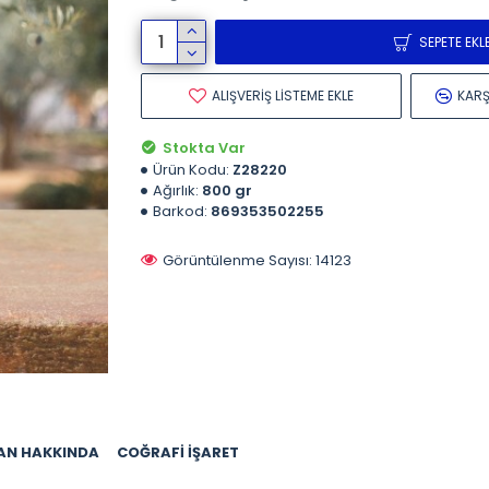
SEPETE EKL
ALIŞVERIŞ LISTEME EKLE
KARŞ
Stokta Var
Ürün Kodu:
Z28220
Ağırlık:
800 gr
Barkod:
869353502255
Görüntülenme Sayısı: 14123
AN HAKKINDA
COĞRAFI İŞARET