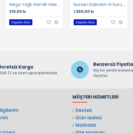
Mega Yağlı Gemlik Sele 400 gr
Nursan Dalından İri Kuru Gemlik Sele 2 kg
310,00 ₺
1.350,00 ₺
Sepete Ekle
Sepete Ekle
Benzersiz Fiyatl
Ücretsiz Kargo
Hiç bir yerde bulam
500 TL ve üzeri siparişlerinizde.
fiyatlar.
MÜŞTERI HIZMETLERI
lgilerim
Destek
erim
Ürün İadesi
Markalar
Listesi
Site Haritası