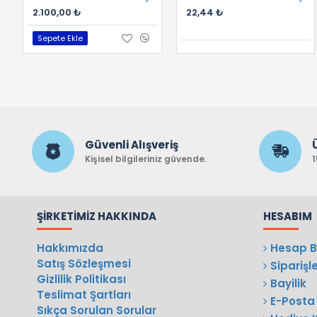
2.100,00 ₺
22,44 ₺
Sepete Ekle
Güvenli Alışveriş
Kişisel bilgileriniz güvende.
1
ŞIRKETIMIZ HAKKINDA
HESABIM
Hakkımızda
Hesap Bi
Satış Sözleşmesi
Siparişl
Gizlilik Politikası
Bayilik
Teslimat Şartları
E-Posta 
Sıkça Sorulan Sorular