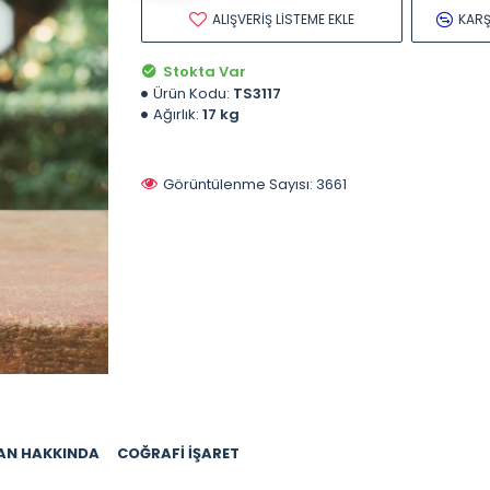
ALIŞVERIŞ LISTEME EKLE
KARŞ
Stokta Var
Ürün Kodu:
TS3117
Ağırlık:
17 kg
Görüntülenme Sayısı: 3661
AN HAKKINDA
COĞRAFI İŞARET