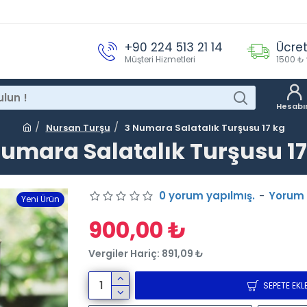
+90 224 513 21 14
Ücret
Müşteri Hizmetleri
1500 ₺ 
Hesab
Nursan Turşu
3 Numara Salatalık Turşusu 17 kg
Numara Salatalık Turşusu 17
0 yorum yapılmış.
-
Yorum
Yeni Ürün
900,00 ₺
Vergiler Hariç: 891,09 ₺
SEPETE EKL