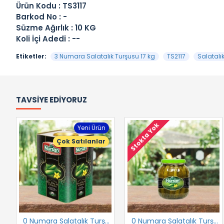
Ürün Kodu : TS3117
Barkod No : -
Süzme Ağırlık : 10 KG
Koli İçi Adedi : --
Etiketler:
3 Numara Salatalık Turşusu 17 kg
TS2117
Salatalı
TAVSIYE EDIYORUZ
Stokta Yok
Yeni Ürün
Çok Satılanlar
0 Numara Salatalık Turşusu 17 kg
0 Numara Salatalık Turşusu 1700 cc