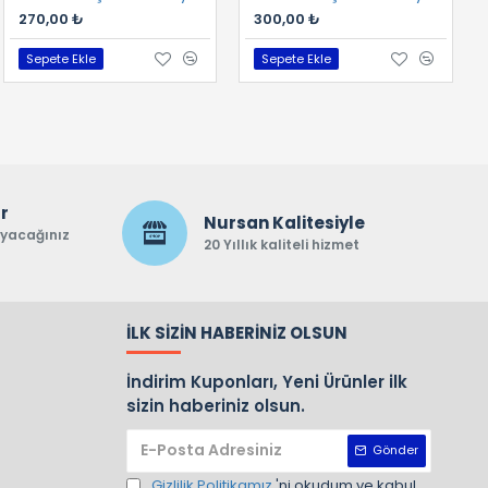
580,00 ₺
270,00 ₺
300,00 ₺
Sepete Ekle
Sepete Ekle
Sepete Ekle
ar
Nursan Kalitesiyle
ayacağınız
20 Yıllık kaliteli hizmet
İLK SIZIN HABERINIZ OLSUN
İndirim Kuponları, Yeni Ürünler ilk
sizin haberiniz olsun.
Gönder
Gizlilik Politikamız
'ni okudum ve kabul