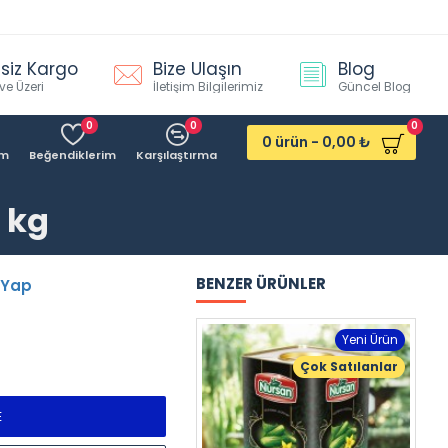
siz Kargo
Bize Ulaşın
Blog
ve Üzeri
İletişim Bilgilerimiz
Güncel Blog
0
0
0
0 ürün - 0,00 ₺
ım
Beğendiklerim
Karşılaştırma
 kg
BENZER ÜRÜNLER
 Yap
St
Yeni Ürün
Çok Satılanlar
E