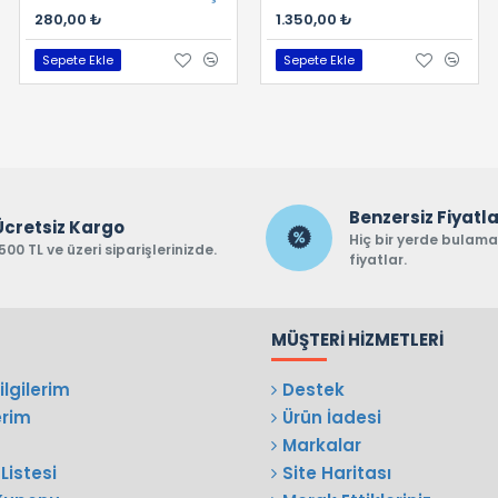
280,00 ₺
400,00 ₺
1.350,00 ₺
Sepete Ekle
Sepete Ekle
Sepete Ekle
Benzersiz Fiyatl
Ücretsiz Kargo
Hiç bir yerde bulam
500 TL ve üzeri siparişlerinizde.
fiyatlar.
MÜŞTERI HIZMETLERI
lgilerim
Destek
erim
Ürün İadesi
Markalar
Listesi
Site Haritası