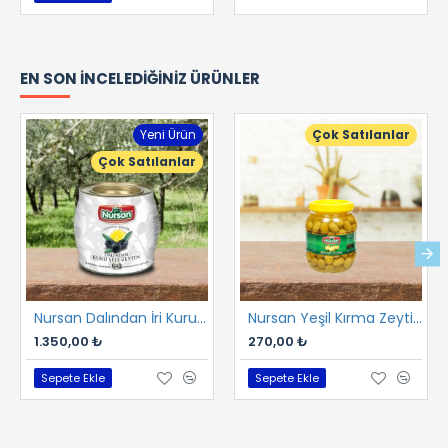
EN SON İNCELEDIĞINIZ ÜRÜNLER
Yeni Ürün
Çok Satılanlar
Çok Satılanlar
Nursan Dalından İri Kuru Gemlik Sele 2 kg
Nursan Yeşil Kırma Zeytin 1 kg
1.350,00 ₺
270,00 ₺
Sepete Ekle
Sepete Ekle