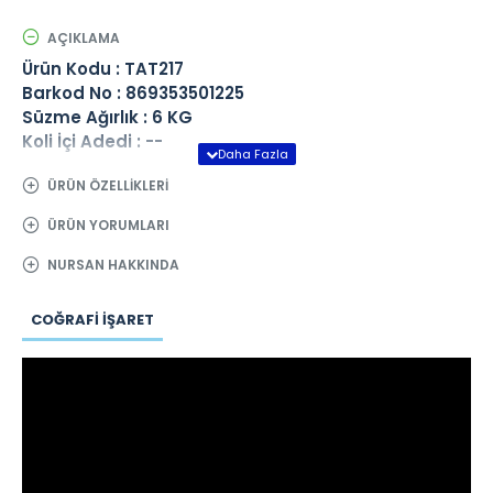
AÇIKLAMA
Ürün Kodu : TAT217
Barkod No : 869353501225
Süzme Ağırlık : 6 KG
Koli İçi Adedi : --
ÜRÜN ÖZELLIKLERI
ÜRÜN YORUMLARI
NURSAN HAKKINDA
COĞRAFI İŞARET