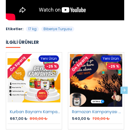
Etiketler:
17 kg
Biberiye Turşusu
İLGILI ÜRÜNLER
Ön Sipariş
Ön Sipariş
Yeni Ürün
Yeni Ürün
-25 %
-25 %
Kurban Bayramı Kampanyası
Ramazan Kampanyası 2 2023
667,00 ₺
890,00 ₺
540,00 ₺
720,00 ₺