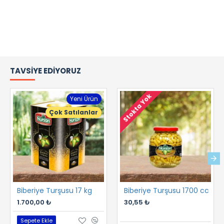
TAVSIYE EDIYORUZ
Stokta Yok
Yeni Ürün
Çok Satılanlar
Biberiye Turşusu 17 kg
Biberiye Turşusu 1700 cc
1.700,00 ₺
30,55 ₺
Sepete Ekle