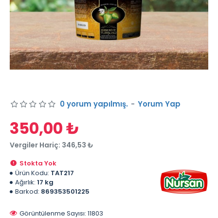
0 yorum yapılmış.
-
Yorum Yap
350,00 ₺
Vergiler Hariç: 346,53 ₺
Stokta Yok
Ürün Kodu:
TAT217
Ağırlık:
17 kg
Barkod:
869353501225
Görüntülenme Sayısı: 11803