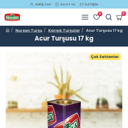
GIRIŞ YAP
KAYIT OL
İLETIŞIM
0
0
Nursan Turşu
Karışık Turşular
Acur Turşusu 17 kg
Acur Turşusu 17 kg
Çok Satılanlar