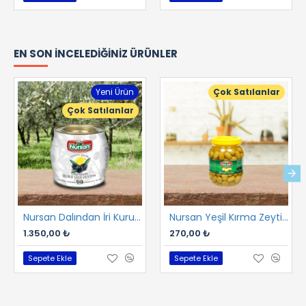
EN SON İNCELEDIĞINIZ ÜRÜNLER
Yeni Ürün
Çok Satılanlar
Çok Satılanlar
Nursan Dalından İri Kuru Gemlik Sele 2 kg
Nursan Yeşil Kırma Zeytin 1 kg
1.350,00 ₺
270,00 ₺
Sepete Ekle
Sepete Ekle