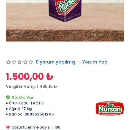
0 yorum yapılmış.
-
Yorum Yap
1.500,00 ₺
Vergiler Hariç: 1.485,15 ₺
Stokta Var
Ürün Kodu:
TAC117
Ağırlık:
17 kg
Barkod:
869353501245
Görüntülenme Sayısı: 11188