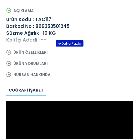
AÇIKLAMA
Ürün Kodu : TAC117
Barkod No : 869353501245
Süzme Ağırlık : 10 KG
Koli İçi Adedi : --
ÜRÜN ÖZELLIKLERI
ÜRÜN YORUMLARI
NURSAN HAKKINDA
COĞRAFI İŞARET