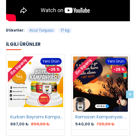
Etiketler:
Acur Turşusu
17 kg
İLGILI ÜRÜNLER
Ön Sipariş
Ön Sipariş
Yeni Ürün
Yeni Ürün
-25 %
-25 %
Kurban Bayramı Kampanyası
Ramazan Kampanyası 2 2023
667,00 ₺
890,00 ₺
540,00 ₺
720,00 ₺