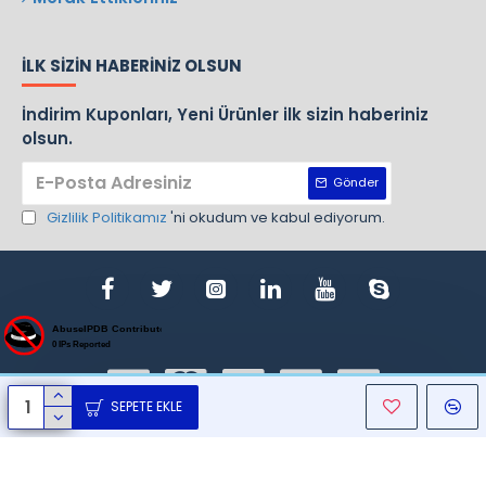
İLK SIZIN HABERINIZ OLSUN
İndirim Kuponları, Yeni Ürünler ilk sizin haberiniz
olsun.
Gönder
Gizlilik Politikamız
'ni okudum ve kabul ediyorum.
SEPETE EKLE
ight © 1970, Nursan, Bütün Hakları Saklıdır. Design By Gemlik Web T