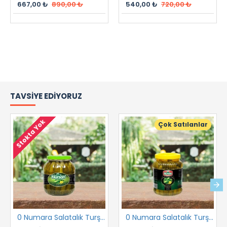
667,00 ₺
890,00 ₺
540,00 ₺
720,00 ₺
TAVSIYE EDIYORUZ
Stokta Yok
Çok Satılanlar
0 Numara Salatalık Turşusu 1700 cc
0 Numara Salatalık Turşusu 2 kg