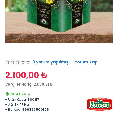
0 yorum yapılmış.
-
Yorum Yap
2.100,00 ₺
Vergiler Hariç: 2.079,21 ₺
Stokta Var
Ürün Kodu:
TS0117
Ağırlık:
17 kg
Barkod:
869353500105