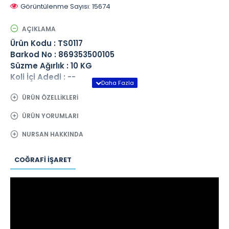
Görüntülenme Sayısı: 15674
AÇIKLAMA
Ürün Kodu : TS0117
Barkod No : 869353500105
Süzme Ağırlık : 10 KG
Koli İçi Adedi : --
ÜRÜN ÖZELLIKLERI
ÜRÜN YORUMLARI
NURSAN HAKKINDA
COĞRAFI İŞARET