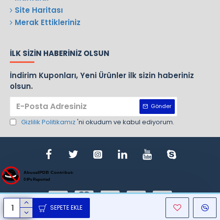
Site Haritası
Merak Ettikleriniz
İLK SIZIN HABERINIZ OLSUN
İndirim Kuponları, Yeni Ürünler ilk sizin haberiniz
olsun.
Gönder
Gizlilik Politikamız
'ni okudum ve kabul ediyorum.
SEPETE EKLE
ight © 1970, Nursan, Bütün Hakları Saklıdır. Design By Gemlik Web T