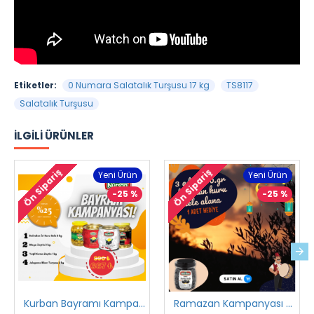
Etiketler:
0 Numara Salatalık Turşusu 17 kg
TS8117
Salatalık Turşusu
İLGILI ÜRÜNLER
Ön Sipariş
Ön Sipariş
Yeni Ürün
Yeni Ürün
-25 %
-25 %
Kurban Bayramı Kampanyası
Ramazan Kampanyası 2 2023