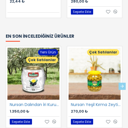
22,44 ₺
280,00 ₺
Sepete Ekle
EN SON İNCELEDIĞINIZ ÜRÜNLER
Yeni Ürün
Çok Satılanlar
Çok Satılanlar
Nursan Dalından İri Kuru Gemlik Sele 2 kg
Nursan Yeşil Kırma Zeytin 1 kg
1.350,00 ₺
270,00 ₺
Sepete Ekle
Sepete Ekle