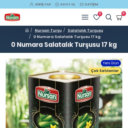
GIRIŞ YAP
KAYIT OL
İLETIŞIM
0
0
Nursan Turşu
Salatalık Turşusu
0 Numara Salatalık Turşusu 17 kg
0 Numara Salatalık Turşusu 17 kg
Yeni Ürün
Çok Satılanlar