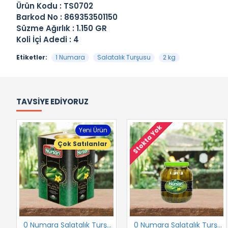
Ürün Kodu : TS0702
Barkod No : 869353501150
Süzme Ağırlık : 1.150 GR
Koli İçi Adedi : 4
Etiketler:
1 Numara
Salatalık Turşusu
2 kg
TAVSIYE EDIYORUZ
Stokta Yok
Yeni Ürün
Çok Satılanlar
0 Numara Salatalık Turşusu 17 kg
0 Numara Salatalık Turşusu 1700 cc