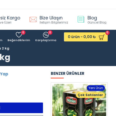
siz Kargo
Bize Ulaşın
Blog
ve Üzeri
İletişim Bilgilerimiz
Güncel Blog
0
0
0
0 ürün - 0,00 ₺
ım
Beğendiklerim
Karşılaştırma
 2 kg
 kg
BENZER ÜRÜNLER
 Yap
St
Yeni Ürün
Çok Satılanlar
E