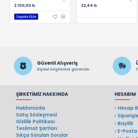
2.100,00 ₺
22,44 ₺
Sepete Ekle
Güvenli Alışveriş
Kişisel bilgileriniz güvende.
1
ŞIRKETIMIZ HAKKINDA
HESABIM
Hakkımızda
Hesap Bi
Satış Sözleşmesi
Siparişl
Gizlilik Politikası
Bayilik
Teslimat Şartları
E-Posta 
Sıkça Sorulan Sorular