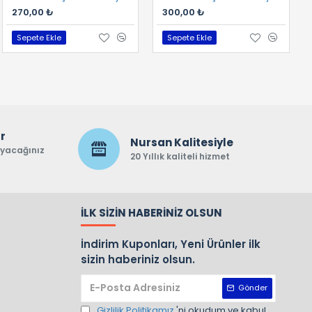
580,00 ₺
270,00 ₺
300,00 ₺
Sepete Ekle
Sepete Ekle
Sepete Ekle
ar
Nursan Kalitesiyle
ayacağınız
20 Yıllık kaliteli hizmet
İLK SIZIN HABERINIZ OLSUN
İndirim Kuponları, Yeni Ürünler ilk
sizin haberiniz olsun.
Gönder
Gizlilik Politikamız
'ni okudum ve kabul