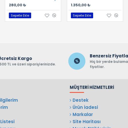
280,00 ₺
400,00 ₺
1.350,00 ₺
Sepete Ekle
Sepete Ekle
Sepete Ekle
Benzersiz Fiyatl
Ücretsiz Kargo
Hiç bir yerde bulam
500 TL ve üzeri siparişlerinizde.
fiyatlar.
MÜŞTERI HIZMETLERI
lgilerim
Destek
erim
Ürün İadesi
Markalar
Listesi
Site Haritası