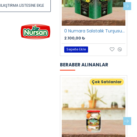
ILAŞTIRMA LISTESINE EKLE
0 Numara Salatalık Turşusu 17 kg
2.100,00 ₺
2
Sepete Ekle
BERABER ALINANLAR
Çok Satılanlar