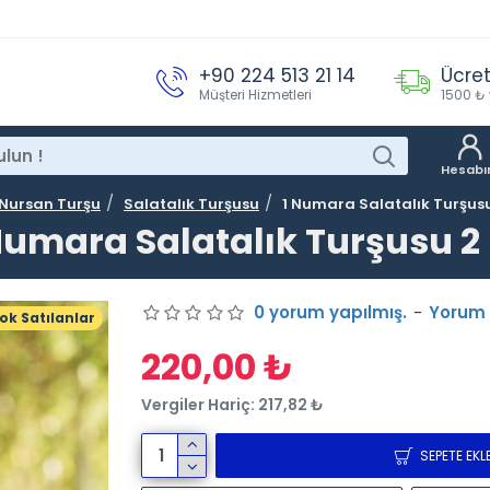
+90 224 513 21 14
Ücret
Müşteri Hizmetleri
1500 ₺ 
Hesab
Nursan Turşu
Salatalık Turşusu
1 Numara Salatalık Turşusu
Numara Salatalık Turşusu 2
0 yorum yapılmış.
-
Yorum
ok Satılanlar
220,00 ₺
Vergiler Hariç: 217,82 ₺
SEPETE EKL