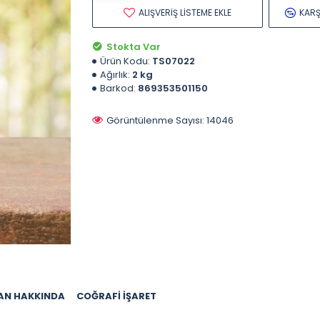
ALIŞVERIŞ LISTEME EKLE
KARŞ
Stokta Var
Ürün Kodu:
TS07022
Ağırlık:
2 kg
Barkod:
869353501150
Görüntülenme Sayısı: 14046
AN HAKKINDA
COĞRAFI İŞARET