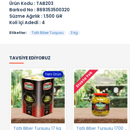
Ürün Kodu : TAB203
Barkod No : 869353500320
Süzme Ağırlık : 1.500 GR
Koli İçi Adedi : 4
Etiketler:
Tatlı Biber Turşusu
3 kg
TAVSIYE EDIYORUZ
Stokta Yok
Yeni Ürün
Tatlı Biber Turşusu 17 kg
Tatlı Biber Turşusu 1700 cc