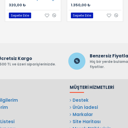
320,00 ₺
130,00 ₺
1.350,00 ₺
Sepete Ekle
Sepete Ekle
Sepete Ekle
Benzersiz Fiyatl
Ücretsiz Kargo
Hiç bir yerde bulam
500 TL ve üzeri siparişlerinizde.
fiyatlar.
MÜŞTERI HIZMETLERI
lgilerim
Destek
erim
Ürün İadesi
Markalar
Listesi
Site Haritası