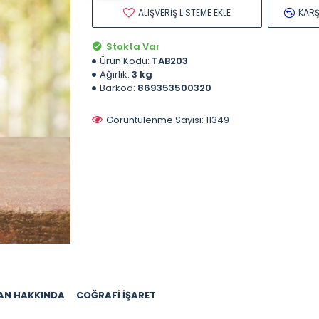
ALIŞVERIŞ LISTEME EKLE
KARŞ
Stokta Var
Ürün Kodu:
TAB203
Ağırlık:
3 kg
Barkod:
869353500320
Görüntülenme Sayısı: 11349
AN HAKKINDA
COĞRAFI İŞARET