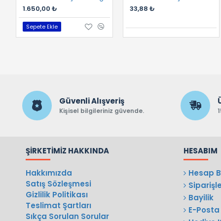
1.650,00 ₺
33,88 ₺
Sepete Ekle
Güvenli Alışveriş
Kişisel bilgileriniz güvende.
1
ŞIRKETIMIZ HAKKINDA
HESABIM
Hakkımızda
Hesap Bi
Satış Sözleşmesi
Siparişl
Gizlilik Politikası
Bayilik
Teslimat Şartları
E-Posta 
Sıkça Sorulan Sorular