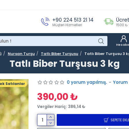
+90 224 513 21 14
Ücret
Müşteri Hizmetleri
1500 ₺ 
Hesab
Nursan Turşu
Tatlı Biber Turşusu
Tatlı Biber Turşusu 3 
Tatlı Biber Turşusu 3 kg
0 yorum yapılmış.
-
Yorum
ok Satılanlar
390,00 ₺
Vergiler Hariç: 386,14 ₺
SEPETE EKL