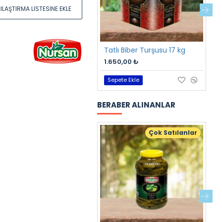
ILAŞTIRMA LISTESINE EKLE
Tatlı Biber Turşusu 17 kg
T
1.650,00 ₺
3
Sepete Ekle
BERABER ALINANLAR
Çok Satılanlar