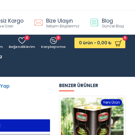
siz Kargo
Bize Ulaşın
Blog
ve Üzeri
İletişim Bilgilerimiz
Güncel Blog
0
0
0
0 ürün - 0,00 ₺
ım
Beğendiklerim
Karşılaştırma
kg
BENZER ÜRÜNLER
 Yap
St
Yeni Ürün
E