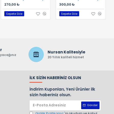
270,00 ₺
300,00 ₺
Sepete Ekle
Sepete Ekle
ar
Nursan Kalitesiyle
ayacağınız
20 Yıllık kaliteli hizmet
İLK SIZIN HABERINIZ OLSUN
İndirim Kuponları, Yeni Ürünler ilk
sizin haberiniz olsun.
Gönder
Gizlilik Politikamız
'ni okudum ve kabul