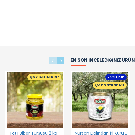
EN SON İNCELEDIĞINIZ ÜRÜ
Çok Satılanlar
Çok Satılanlar
Yeni Ürün
Çok Satılanlar
Tatlı Biber Turşusu 2 kg
Tatlı Biber Turşusu 720 cc
Nursan Dalından İri Kuru Gemlik Sele 2 kg