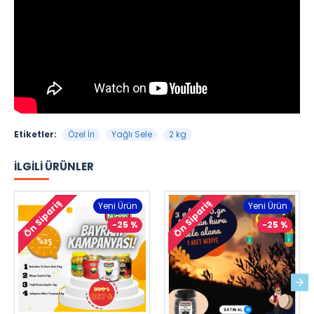
Etiketler:
Özel İri
Yağlı Sele
2 kg
İLGILI ÜRÜNLER
Ön Sipariş
Ön Sipariş
Yeni Ürün
Yeni Ürün
-25 %
-25 %