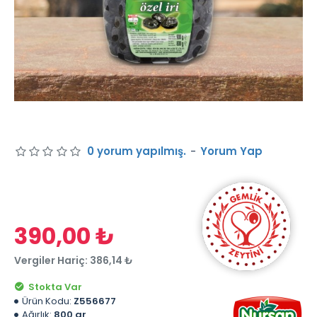
0 yorum yapılmış.
-
Yorum Yap
390,00 ₺
Vergiler Hariç: 386,14 ₺
Stokta Var
Ürün Kodu:
Z556677
Ağırlık:
800 gr