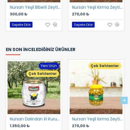
Nursan Yeşil Biberli Zeytin 1 kg
Nursan Yeşil Kırma Zeytin 1 kg
300,00 ₺
270,00 ₺
Sepete Ekle
Sepete Ekle
EN SON İNCELEDIĞINIZ ÜRÜNLER
Yeni Ürün
Çok Satılanlar
Çok Satılanlar
Nursan Dalından İri Kuru Gemlik Sele 2 kg
Nursan Yeşil Kırma Zeytin 1 kg
1.350,00 ₺
270,00 ₺