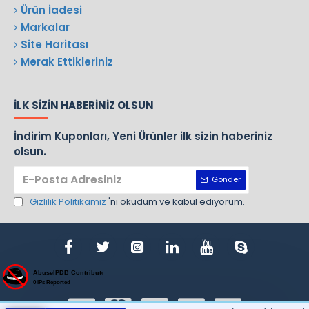
Ürün İadesi
Markalar
Site Haritası
Merak Ettikleriniz
İLK SIZIN HABERINIZ OLSUN
İndirim Kuponları, Yeni Ürünler ilk sizin haberiniz
olsun.
Gönder
Gizlilik Politikamız
'ni okudum ve kabul ediyorum.