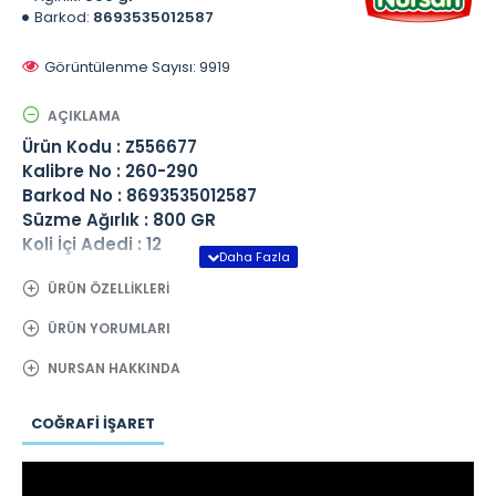
Barkod:
8693535012587
Görüntülenme Sayısı: 9919
AÇIKLAMA
Ürün Kodu : Z556677
Kalibre No : 260-290
Barkod No : 8693535012587
Süzme Ağırlık : 800 GR
Koli İçi Adedi : 12
ÜRÜN ÖZELLIKLERI
ÜRÜN YORUMLARI
NURSAN HAKKINDA
COĞRAFI İŞARET