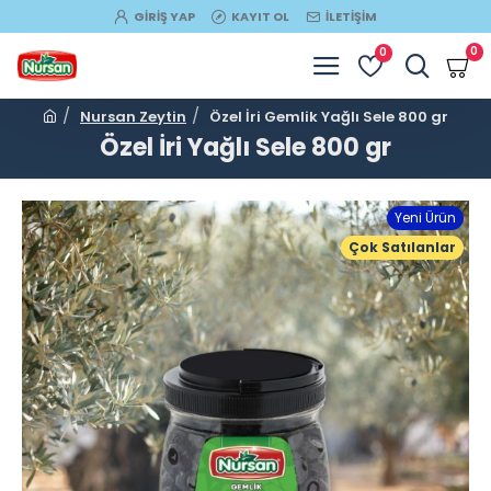
GIRIŞ YAP
KAYIT OL
İLETIŞIM
0
0
Nursan Zeytin
Özel İri Gemlik Yağlı Sele 800 gr
Özel İri Yağlı Sele 800 gr
Yeni Ürün
Çok Satılanlar